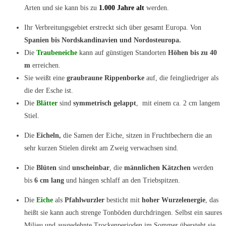
Arten und sie kann bis zu
1.000 Jahre alt
werden.
Ihr Verbreitungsgebiet erstreckt sich über gesamt Europa. Von
Spanien bis Nordskandinavien und Nordosteuropa.
Die
Traubeneiche
kann auf günstigen Standorten
Höhen bis zu
40
m
erreichen.
Sie weißt eine
graubraune
Rippenborke
auf, die feingliedriger als
die der Esche ist.
Die
Blätter
sind
symmetrisch gelappt
, mit einem ca. 2 cm langem
Stiel.
Die
Eicheln,
die Samen der Eiche, sitzen in Fruchtbechern die an
sehr kurzen Stielen direkt am Zweig verwachsen sind.
Die
Blüten
sind
unscheinbar
, die
männlichen
Kätzchen
werden
bis
6 cm lang
und hängen schlaff an den Triebspitzen.
Die
Eiche
als
Pfahlwurzler
besticht mit
hoher Wurzelenergie
, das
heißt sie kann auch strenge Tonböden durchdringen. Selbst ein saures
Milieu und ausgedehnte Trockenperioden im Sommer übersteht sie