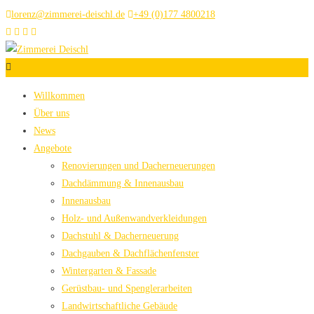
lorenz@zimmerei-deischl.de
+49 (0)177 4800218
Willkommen
Über uns
News
Angebote
Renovierungen und Dacherneuerungen
Dachdämmung & Innenausbau
Innenausbau
Holz- und Außenwandverkleidungen
Dachstuhl & Dacherneuerung
Dachgauben & Dachflächenfenster
Wintergarten & Fassade
Gerüstbau- und Spenglerarbeiten
Landwirtschaftliche Gebäude