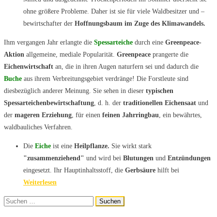
ohne größere Probleme. Daher ist sie für viele Waldbesitzer und –
bewirtschafter der
Hoffnungsbaum im Zuge
des Klimawandels.
Ihm vergangen Jahr erlangte die
Spessarteiche
durch eine
Greenpeace-
Aktion
allgemeine, mediale Popularität.
Greenpeace
prangerte die
Eichenwirtschaft
an, die in ihren Augen naturfern sei und dadurch die
Buche
aus ihrem Verbreitungsgebiet verdränge! Die Forstleute sind
diesbezüglich anderer Meinung. Sie sehen in dieser
typischen
Spessarteichenbewirtschaftung
, d. h. der
traditionellen Eichensaat
und
der
mageren Erziehung
, für einen
feinen Jahrringbau
, ein bewährtes,
waldbauliches Verfahren.
Die
Eiche
ist eine
Heilpflanze.
Sie wirkt stark
"zusammenziehend"
und wird bei
Blutungen
und
Entzündungen
eingesetzt. Ihr Hauptinhaltsstoff, die
Gerbsäure
hilft bei
Weiterlesen
Suchen
nach: