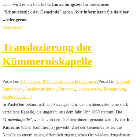
Dann wird es ein feierliches
Einweihungsfest
für dieses neue
"Schmuckstück der Gemeinde"
geben.
Wir informieren Sie darüber
wieder gerne.
Weiterlesen
Translozierung der
Kümmerniskapelle
Posted on
13. Februar 2014
christinedeischl
1 Comment
Posted in
Abbund
,
Bauschäden
,
Dachkonstruktion
,
Ehrenamt
,
Holzbauweise
,
Restauration
,
Schindeldeckung
In
Pastetten
befand sich auf Privatgrund in der Fichtenstraße eine stark
verfallene Kapelle, die ungefähr aus dem Jahr Jahr 1860 stammt. Die
"Lutzenkapelle"
,wie sie von den Dorfbewohnern genannt wird, ist der
hl.
Kimernis
(daher Kümmernis) geweiht. Ziel der Gemeinde ist es, die
Kapelle an einem neuen, öffentlich zugänglichen Ort wiederaufzugebauen.