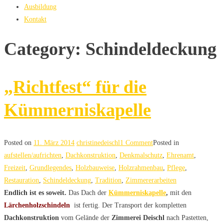
Ausbildung
Kontakt
Category: Schindeldeckung
„Richtfest“ für die
Kümmerniskapelle
Posted on
11. März 2014
christinedeischl
1 Comment
Posted in
aufstellen/aufrichten
,
Dachkonstruktion
,
Denkmalschutz
,
Ehrenamt
,
Freizeit
,
Grundlegendes
,
Holzbauweise
,
Holzrahmenbau
,
Pflege
,
Restauration
,
Schindeldeckung
,
Tradition
,
Zimmererarbeiten
Endlich ist es soweit.
Das Dach der
Kümmerniskapelle
,
mit den
Lärchenholzschindeln
ist fertig. Der Transport der kompletten
Dachkonstruktion
vom Gelände der
Zimmerei Deischl
nach Pastetten,