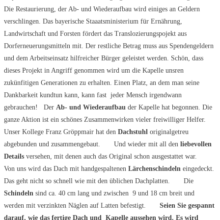
Die Restaurierung, der Ab- und Wiederaufbau wird einiges an Geldern
verschlingen. Das bayerische Staaatsministerium für Ernährung,
Landwirtschaft und Forsten fördert das Translozierungspojekt aus
Dorferneuerungsmitteln mit. Der restliche Betrag muss aus Spendengeldern
und dem Arbeitseinsatz hilfreicher Bürger geleistet werden. Schön, dass
dieses Projekt in Angriff genommen wird um die Kapelle unsren
zukünfitigen Generationen zu erhalten. Einen Platz, an dem man seine
Dankbarkeit kundtun kann, kann fast jeder Mensch irgendwann
gebrauchen! Der
Ab- und Wiederaufbau
der Kapelle hat begonnen. Die
ganze Aktion ist ein schönes Zusammenwirken vieler freiwilliger Helfer.
Unser Kollege Franz Gröppmair hat den
Dachstuhl
originalgetreu
abgebunden und zusammengebaut. Und wieder mit all den
liebevollen
Details
versehen, mit denen auch das Original schon ausgestattet war.
Von uns wird das Dach mit handgespaltenen
Lärchenschindeln
eingedeckt.
Das geht nicht so schnell wie mit den üblichen Dachplatten. Die
Schindeln
sind ca. 40 cm lang und zwischen 9 und 18 cm breit und
werden mit verzinkten Näglen auf Latten befestigt.
Seien Sie gespannt
darauf, wie das fertige Dach und Kapelle aussehen wird.
Es wird