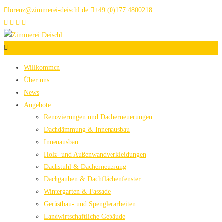
lorenz@zimmerei-deischl.de
+49 (0)177 4800218
Willkommen
Über uns
News
Angebote
Renovierungen und Dacherneuerungen
Dachdämmung & Innenausbau
Innenausbau
Holz- und Außenwandverkleidungen
Dachstuhl & Dacherneuerung
Dachgauben & Dachflächenfenster
Wintergarten & Fassade
Gerüstbau- und Spenglerarbeiten
Landwirtschaftliche Gebäude