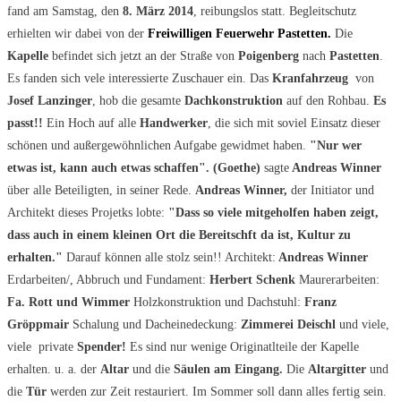
fand am Samstag, den
8. März 2014
, reibungslos statt. Begleitschutz
erhielten wir dabei von der
Freiwilligen Feuerwehr Pastetten.
Die
Kapelle
befindet sich jetzt an der Straße von
Poigenberg
nach
Pastetten
.
Es fanden sich vele interessierte Zuschauer ein. Das
Kranfahrzeug
von
Josef
Lanzinger
, hob die gesamte
Dachkonstruktion
auf den Rohbau.
Es
passt!!
Ein Hoch auf alle
Handwerker
, die sich mit soviel Einsatz dieser
schönen und außergewöhnlichen Aufgabe gewidmet haben.
"Nur wer
etwas ist, kann auch etwas schaffen".
(Goethe)
sagte
Andreas Winner
über alle Beteiligten, in seiner Rede.
Andreas Winner,
der Initiator und
Architekt dieses Projetks lobte:
"Dass so viele mitgeholfen haben zeigt,
dass auch in einem kleinen Ort die Bereitschft da ist, Kultur zu
erhalten."
Darauf können alle stolz sein!! Architekt:
Andreas Winner
Erdarbeiten/, Abbruch und Fundament:
Herbert Schenk
Maurerarbeiten:
Fa. Rott und Wimmer
Holzkonstruktion und Dachstuhl:
Franz
Gröppmair
Schalung und Dacheinedeckung:
Zimmerei Deischl
und viele,
viele private
Spender!
Es sind nur wenige Originatlteile der Kapelle
erhalten. u. a. der
Altar
und die
Säulen am Eingang.
Die
Altargitter
und
die
Tür
werden zur Zeit restauriert. Im Sommer soll dann alles fertig sein.