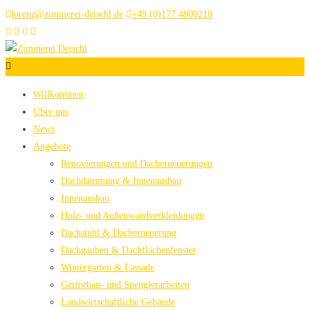
lorenz@zimmerei-deischl.de
+49 (0)177 4800218
Willkommen
Über uns
News
Angebote
Renovierungen und Dacherneuerungen
Dachdämmung & Innenausbau
Innenausbau
Holz- und Außenwandverkleidungen
Dachstuhl & Dacherneuerung
Dachgauben & Dachflächenfenster
Wintergarten & Fassade
Gerüstbau- und Spenglerarbeiten
Landwirtschaftliche Gebäude