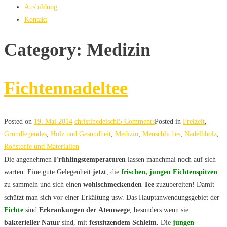
Ausbildung
Kontakt
Category: Medizin
Fichtennadeltee
Posted on
19. Mai 2014
christinedeischl
5 Comments
Posted in
Freizeit
,
Grundlegendes
,
Holz und Gesundheit
,
Medizin
,
Menschliches
,
Nadelhholz
,
Rohstoffe und Materialien
Die angenehmen
Frühlingstemperaturen
lassen manchmal noch auf sich
warten. Eine gute Gelegenheit
jetzt
, die
frischen, jungen Fichtenspitzen
zu sammeln und sich einen
wohlschmeckenden Tee
zuzubereiten! Damit
schützt man sich vor einer Erkältung usw. Das Hauptanwendungsgebiet der
Fichte
sind
Erkrankungen der
Atemwege
, besonders wenn sie
bakterieller Natur
sind, mit
festsitzendem Schleim.
Die
jungen