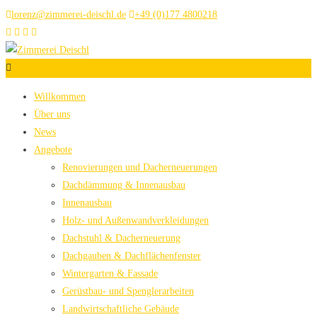
lorenz@zimmerei-deischl.de
+49 (0)177 4800218
Willkommen
Über uns
News
Angebote
Renovierungen und Dacherneuerungen
Dachdämmung & Innenausbau
Innenausbau
Holz- und Außenwandverkleidungen
Dachstuhl & Dacherneuerung
Dachgauben & Dachflächenfenster
Wintergarten & Fassade
Gerüstbau- und Spenglerarbeiten
Landwirtschaftliche Gebäude