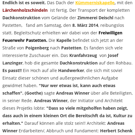
Endlich ist es soweit.
Das Dach der
Kümmerniskapelle
,
mit den
Lärchenholzschindeln
ist fertig. Der Transport der kompletten
Dachkonstruktion
vom Gelände der
Zimmerei Deischl
nach
Pastetten, fand am Samstag, den
8. März 2014
, reibungslos
statt. Begleitschutz erhielten wir dabei von der
Freiwilligen
Feuerwehr Pastetten.
Die
Kapelle
befindet sich jetzt an der
Straße von
Poigenberg
nach
Pastetten
. Es fanden sich vele
interessierte Zuschauer ein. Das
Kranfahrzeug
von
Josef
Lanzinger
, hob die gesamte
Dachkonstruktion
auf den Rohbau.
Es passt!!
Ein Hoch auf alle
Handwerker
, die sich mit soviel
Einsatz dieser schönen und außergewöhnlichen Aufgabe
gewidmet haben.
"Nur wer etwas ist, kann auch etwas
schaffen".
(Goethe)
sagte
Andreas Winner
über alle Beteiligten,
in seiner Rede.
Andreas Winner,
der Initiator und Architekt
dieses Projetks lobte:
"Dass so viele mitgeholfen haben zeigt,
dass auch in einem kleinen Ort die Bereitschft da ist, Kultur zu
erhalten."
Darauf können alle stolz sein!! Architekt:
Andreas
Winner
Erdarbeiten/, Abbruch und Fundament:
Herbert Schenk