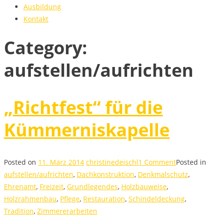
Ausbildung
Kontakt
Category:
aufstellen/aufrichten
„Richtfest“ für die
Kümmerniskapelle
Posted on
11. März 2014
christinedeischl
1 Comment
Posted in
aufstellen/aufrichten
,
Dachkonstruktion
,
Denkmalschutz
,
Ehrenamt
,
Freizeit
,
Grundlegendes
,
Holzbauweise
,
Holzrahmenbau
,
Pflege
,
Restauration
,
Schindeldeckung
,
Tradition
,
Zimmererarbeiten