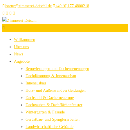
lorenz@zimmerei-deischl.de
+49 (0)177 4800218
Willkommen
Über uns
News
Angebote
Renovierungen und Dacherneuerungen
Dachdämmung & Innenausbau
Innenausbau
Holz- und Außenwandverkleidungen
Dachstuhl & Dacherneuerung
Dachgauben & Dachflächenfenster
Wintergarten & Fassade
Gerüstbau- und Spenglerarbeiten
Landwirtschaftliche Gebäude