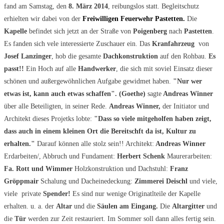
fand am Samstag, den
8. März 2014
, reibungslos statt. Begleitschutz
erhielten wir dabei von der
Freiwilligen Feuerwehr Pastetten.
Die
Kapelle
befindet sich jetzt an der Straße von
Poigenberg
nach
Pastetten
.
Es fanden sich vele interessierte Zuschauer ein. Das
Kranfahrzeug
von
Josef
Lanzinger
, hob die gesamte
Dachkonstruktion
auf den Rohbau.
Es
passt!!
Ein Hoch auf alle
Handwerker
, die sich mit soviel Einsatz dieser
schönen und außergewöhnlichen Aufgabe gewidmet haben.
"Nur wer
etwas ist, kann auch etwas schaffen".
(Goethe)
sagte
Andreas Winner
über alle Beteiligten, in seiner Rede.
Andreas Winner,
der Initiator und
Architekt dieses Projetks lobte:
"Dass so viele mitgeholfen haben zeigt,
dass auch in einem kleinen Ort die Bereitschft da ist, Kultur zu
erhalten."
Darauf können alle stolz sein!! Architekt:
Andreas Winner
Erdarbeiten/, Abbruch und Fundament:
Herbert Schenk
Maurerarbeiten:
Fa. Rott und Wimmer
Holzkonstruktion und Dachstuhl:
Franz
Gröppmair
Schalung und Dacheinedeckung:
Zimmerei Deischl
und viele,
viele private
Spender!
Es sind nur wenige Originatlteile der Kapelle
erhalten. u. a. der
Altar
und die
Säulen am Eingang.
Die
Altargitter
und
die
Tür
werden zur Zeit restauriert. Im Sommer soll dann alles fertig sein.