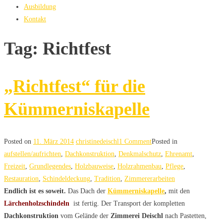
Ausbildung
Kontakt
Tag: Richtfest
„Richtfest“ für die
Kümmerniskapelle
Posted on
11. März 2014
christinedeischl
1 Comment
Posted in
aufstellen/aufrichten
,
Dachkonstruktion
,
Denkmalschutz
,
Ehrenamt
,
Freizeit
,
Grundlegendes
,
Holzbauweise
,
Holzrahmenbau
,
Pflege
,
Restauration
,
Schindeldeckung
,
Tradition
,
Zimmererarbeiten
Endlich ist es soweit.
Das Dach der
Kümmerniskapelle
,
mit den
Lärchenholzschindeln
ist fertig. Der Transport der kompletten
Dachkonstruktion
vom Gelände der
Zimmerei Deischl
nach Pastetten,